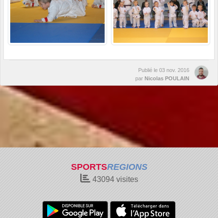
Publié le
03 nov. 2016
par
Nicolas POULAIN
SPORTS
REGIONS
43094
visites