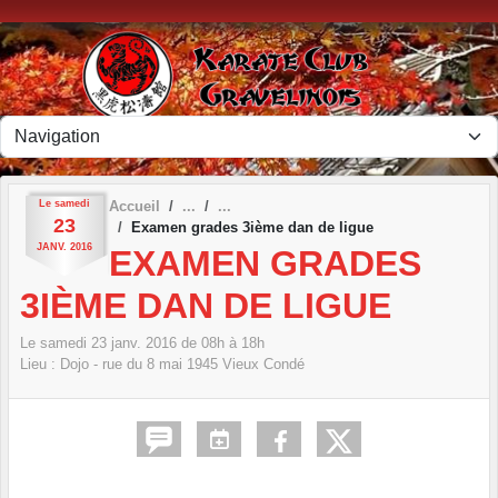
Panneau de gestion des cookies
Le
samedi
Accueil
23
Examen grades 3ième dan de ligue
JANV.
2016
EXAMEN GRADES
3IÈME DAN DE LIGUE
Le
samedi
23
janv.
2016
de 08h à 18h
Lieu :
Dojo - rue du 8 mai 1945
Vieux Condé