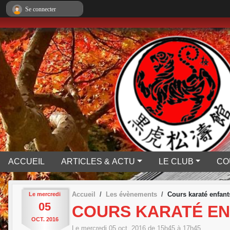
Panneau de gestion des cookies
Se connecter
ACCUEIL
ARTICLES & ACTU
LE CLUB
CO
Accueil
Les évènements
Cours karaté enfant
Le
mercredi
05
COURS KARATÉ E
OCT.
2016
Le
mercredi
05
oct.
2016
de 15h45 à 17h45