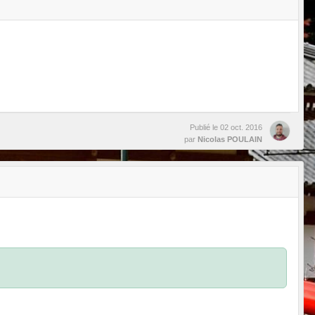
Publié le
02 oct. 2016
par
Nicolas POULAIN