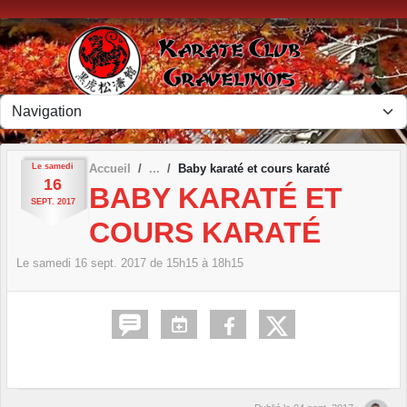
Panneau de gestion des cookies
Le
samedi
Accueil
Baby karaté et cours karaté
16
BABY KARATÉ ET
SEPT.
2017
COURS KARATÉ
Le
samedi
16
sept.
2017
de 15h15 à 18h15