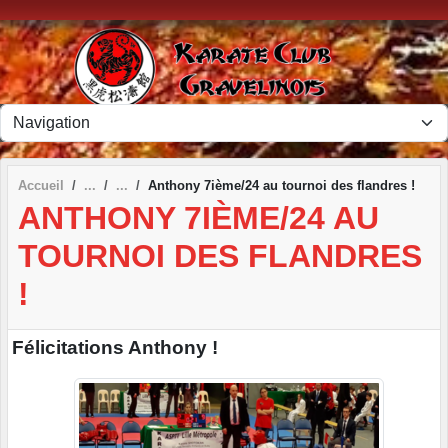
Panneau de gestion des cookies
Accueil
Anthony 7ième/24 au tournoi des flandres !
ANTHONY 7IÈME/24 AU
TOURNOI DES FLANDRES
!
Félicitations Anthony !